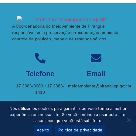
A Coordenadoria do Meio Ambiente de Pirangi é
responsável pela preservação e recuperação ambiental,
controle da poluição, manejo de resíduos sólidos.
Telefone
Email
17 3386-9600 • 17 3386-
meioambiente@pirangi.sp.gov.br
1410
Nós utilizamos cookies para garantir que você tenha a melhor
R. Marechal Floriano Peixoto, 579 – Horário de atendimento: 8h30 às
experiência em nosso site. Se você continua a usar este site,
assumimos que você está satisfeito.
11h e das 12h30 às 15h.
Aceito
Política de privacidade
©2025 • Município de Pirangi – SP.
Política de Privacidade