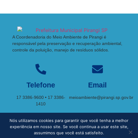
A Coordenadoria do Meio Ambiente de Pirangi é
responsável pela preservação e recuperação ambiental,
controle da poluição, manejo de resíduos sólidos.
Telefone
Email
17 3386-9600 • 17 3386-
meioambiente@pirangi.sp.gov.br
1410
Nós utilizamos cookies para garantir que você tenha a melhor
R. Marechal Floriano Peixoto, 579 – Horário de atendimento: 8h30 às
experiência em nosso site. Se você continua a usar este site,
11h e das 12h30 às 15h.
assumimos que você está satisfeito.